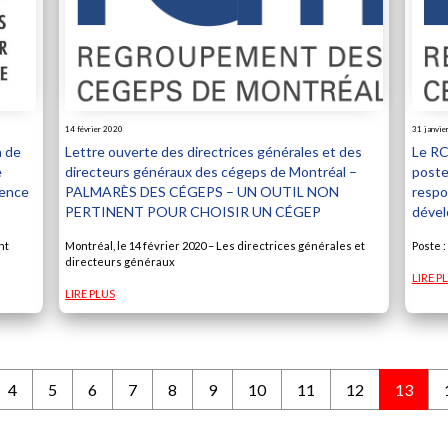
14 février 2020
31 janvie
n de
Lettre ouverte des directrices générales et des
Le RC
e
directeurs généraux des cégeps de Montréal –
poste 
gence
PALMARÈS DES CÉGEPS – UN OUTIL NON
respo
PERTINENT POUR CHOISIR UN CÉGEP
déve
nt
Montréal, le 14 février 2020 – Les directrices générales et
Poste :
directeurs généraux
LIRE P
LIRE PLUS
4
5
6
7
8
9
10
11
12
13