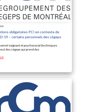
2020
tions obligatoires PCI en contexte de
-19 – certains personnels des cégeps
sonnel soignant et psychosocial (techniques
es) des cégeps qui prend des
LUS