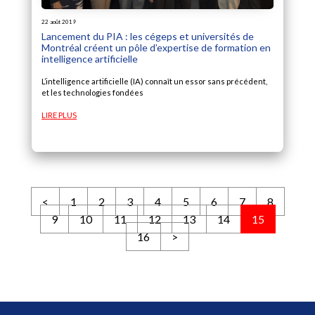
22 août 2019
Lancement du PIA : les cégeps et universités de
Montréal créent un pôle d’expertise de formation en
intelligence artificielle
L’intelligence artificielle (IA) connaît un essor sans précédent,
et les technologies fondées
LIRE PLUS
<
1
2
3
4
5
6
7
8
9
10
11
12
13
14
15
16
>