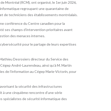
e Montréal (RCM), ont organisé, le 1
er
juin 2026,
é informatique regroupant une quarantaine de
 et de techniciens des établissements montréalais.
’une conférence du Centre canadien pour la
té ses champs d’intervention prioritaires avant
 gestion des menaces internes.
cybersécurité pour le partage de leurs expertises
. Mathieu Desrosiers directeur du Service des
 Cégep André-Laurendeau, ainsi qu’à M. Martin
gies de l’information au Cégep Marie-Victorin, pour
favorisant la sécurité des infrastructures
it à une cinquième rencontre d’une série
es spécialistes de sécurité informatique des