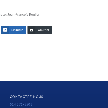
oto: Jean-François Roulier
LinkedIn
Courriel
CONTACTEZ-NOUS
514 271-5508