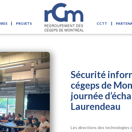
BRES
PROJETS
CCTT
PARTENA
Skip to content
Sécurité infor
cégeps de Mon
journée d’éch
Laurendeau
Les directions des technologies 